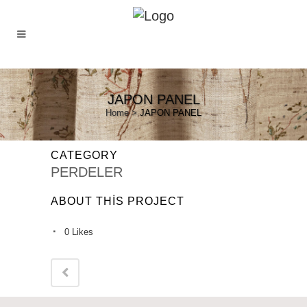
JAPON PANEL
Home
>
JAPON PANEL
CATEGORY
PERDELER
ABOUT THIS PROJECT
0
Likes