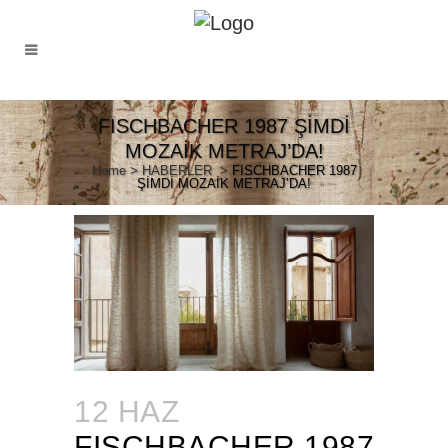
FISCHBACHER 1987 ŞİMDİ
MOZAİK METRAJ’DA!
Home
>
HABERLER
>
FISCHBACHER 1987
ŞİMDİ MOZAİK METRAJ’DA!
12 HAZ
FISCHBACHER 1987