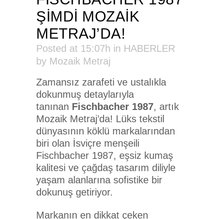
ŞİMDİ MOZAİK
METRAJ’DA!
Posted at 15:07h
in
HABERLER
by
Mozaik Metraj
Zamansız zarafeti ve ustalıkla
dokunmuş detaylarıyla
tanınan
Fischbacher 1987
, artık
Mozaik Metraj’da! Lüks tekstil
dünyasının köklü markalarından
biri olan İsviçre menşeili
Fischbacher 1987, eşsiz kumaş
kalitesi ve çağdaş tasarım diliyle
yaşam alanlarına sofistike bir
dokunuş getiriyor.
Markanın en dikkat çeken